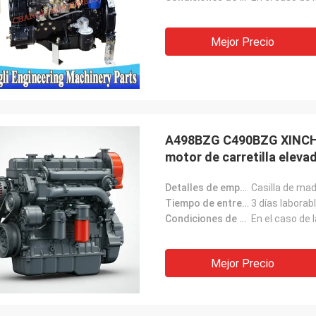
Mejor Precio
A498BZG C490BZG XINCHA
motor de carretilla eleva
Detalles de empaquetado:
Casilla de ma
Tiempo de entrega:
3 días laborab
Condiciones de pago:
En el caso de
Mejor Precio