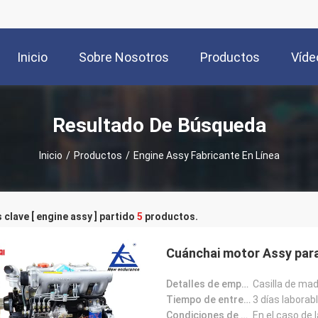
Inicio
Sobre Nosotros
Productos
Víde
Resultado De Búsqueda
Inicio
/
Productos
/
Engine Assy Fabricante En Línea
 clave [ engine assy ] partido
5
productos.
Cuánchai motor Assy para 
Detalles de empaquetado:
Casilla de ma
Tiempo de entrega:
3 días laborab
Condiciones de pago:
En el caso de