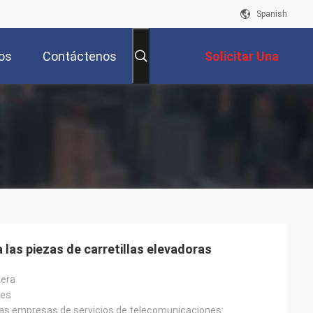
Spanish
os
Contáctenos
Solicitar Una
Cotización
las piezas de carretillas elevadoras
dera
les
 las empresas de servicios de telecomunicaciones: