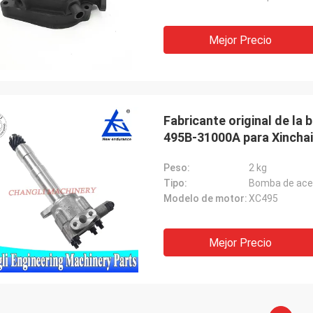
Mejor Precio
Fabricante original de la
495B-31000A para Xinch
Peso:
2 kg
Tipo:
Bomba de ace
Modelo de motor:
XC495
Mejor Precio