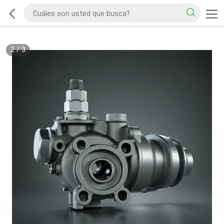
2
/
3