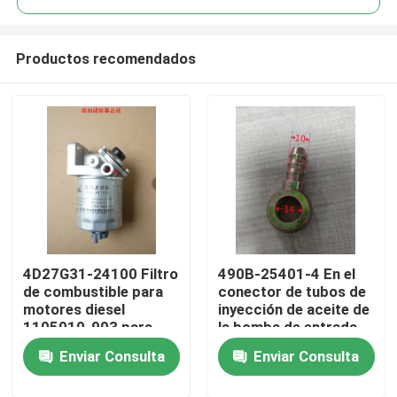
Productos recomendados
4D27G31-24100 Filtro
490B-25401-4 En el
En casa
de combustible para
conector de tubos de
motores diesel
inyección de aceite de
1105010-903 para
la bomba de entrada
Productos
carretillas elevadoras
de la unión
Enviar Consulta
Enviar Consulta
Los vídeos