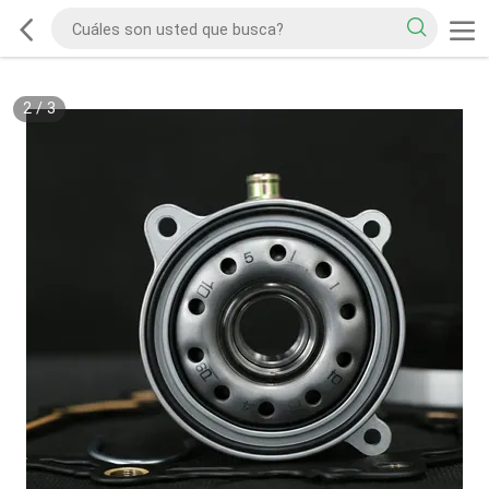
2
/
3