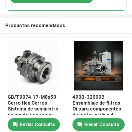
Productos recomendados
En casa
GB/T9074.17-M8x50
490B-32000B
Cerro Hex Cerros
Ensamblaje de filtros
Sistema de suministro
Oi para componentes
Productos
de aceite con rosca
de motores diesel
completa
Xinchai 490BT 495BT
Enviar Consulta
Enviar Consulta
Los vídeos