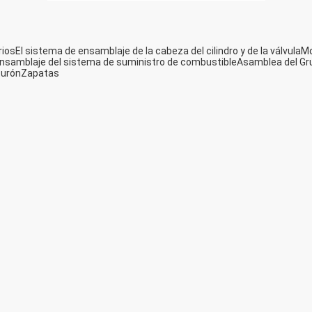
rios
El sistema de ensamblaje de la cabeza del cilindro y de la válvula
Mo
nsamblaje del sistema de suministro de combustible
Asamblea del Gru
turón
Zapatas