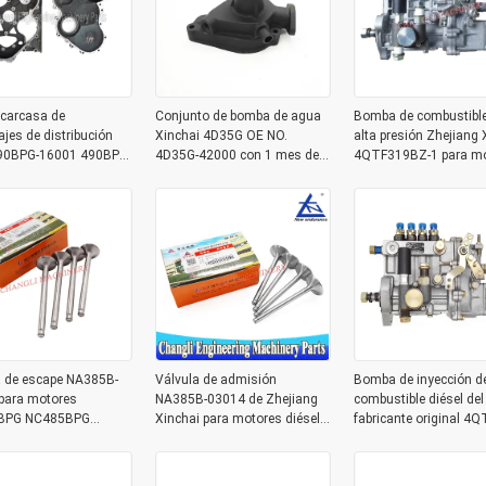
 carcasa de
Conjunto de bomba de agua
Bomba de combustible
jes de distribución
Xinchai 4D35G OE NO.
alta presión Zhejiang 
0BPG-16001 490BPG-
4D35G-42000 con 1 mes de
4QTF319BZ-1 para mo
ara carretilla
garantía para motores de
diésel A498BZG con
ora Xinchai A490BPG
carretillas elevadoras
inspección de salida d
31
a de escape NA385B-
Válvula de admisión
Bomba de inyección d
para motores
NA385B-03014 de Zhejiang
combustible diésel del
BPG NC485BPG
Xinchai para motores diésel
fabricante original 4
 en carretillas
NB485BPG NC485BPG
1 para carretilla eleva
oras CPCD15 CPCD10
4D25G31
con entrega en 1 a 2 d