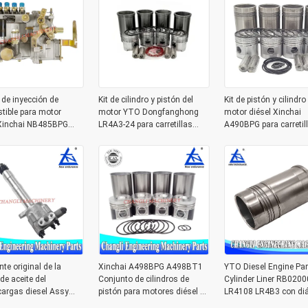
de inyección de
Kit de cilindro y pistón del
Kit de pistón y cilindro
tible para motor
motor YTO Dongfanghong
motor diésel Xinchai
 Xinchai NB485BPG
LR4A3-24 para carretillas
A490BPG para carretil
H-1 BH4Q75R8 para
elevadoras con entrega en 1-
elevadoras con 4 cilin
lla elevadora HELI
3 días y 4 cilindros
Zhejiang Xinchai Co., 
nte original de la
Xinchai A498BPG A498BT1
YTO Diesel Engine Par
e aceite del
Conjunto de cilindros de
Cylinder Liner RB0200
argas diesel Assy
pistón para motores diésel y
LR4108 LR4B3 con di
1000A para Xinchai
carretillas elevadoras de
de 108 mm