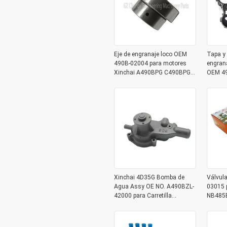
Eje de engranaje loco OEM
Tapa y
490B-02004 para motores
engrana
Xinchai A490BPG C490BPG
OEM 49
B490BPG A495BPG A498BPG
16003 p
4D27G31 con 3 meses de
elevad
garantía
4D27G
Xinchai 4D35G Bomba de
Válvul
Agua Assy OE NO. A490BZL-
03015 
42000 para Carretilla
NB485
Elevadora con 1 Mes de
4D25G31
Garantía
elevad