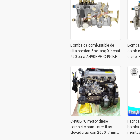
Bomba de combustible de
Bomba 
alta presión Zhejiang Xinchai
combus
490 para A490BPG C490BPG
diésel
C490B B490BPG 4Q167Z-1
4Q250Z
BH4Q80R8
carreti
C490BPG motor diésel
Fabrica
completo para carretillas
bomba d
elevadoras con 2650 r/min
montac
de potencia nominal y
495B-3