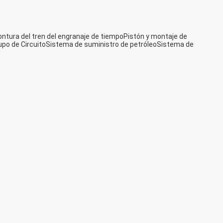
ntura del tren del engranaje de tiempo
Pistón y montaje de
po de Circuito
Sistema de suministro de petróleo
Sistema de