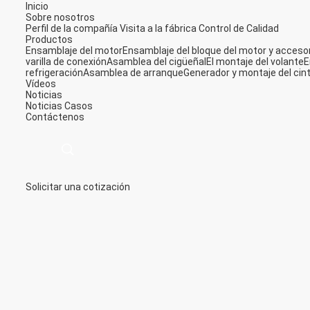
Inicio
Sobre nosotros
Perfil de la compañía
Visita a la fábrica
Control de Calidad
Productos
Ensamblaje del motor
Ensamblaje del bloque del motor y acceso
varilla de conexión
Asamblea del cigüeñal
El montaje del volante
E
refrigeración
Asamblea de arranque
Generador y montaje del cin
Vídeos
Noticias
Noticias
Casos
Contáctenos
Solicitar una cotización
描
述