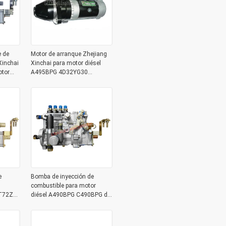
 de
Motor de arranque Zhejiang
Xinchai
Xinchai para motor diésel
tor
A495BPG 4D32YG30
4D35ZG31
e video
e
Bomba de inyección de
combustible para motor
QT72ZH-
diésel A490BPG C490BPG del
dora
fabricante original para
ías
carretillas elevadoras con
entrega de 1 a 3 días y un