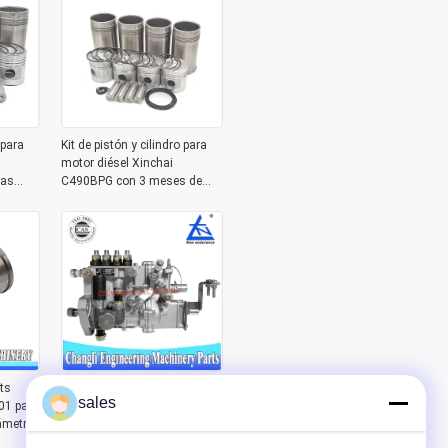
peso de 7 KG
 para
Kit de pistón y cilindro para
motor diésel Xinchai
las
C490BPG con 3 meses de
dros de
garantía y entrega en 1-3 días
Ltd
para 4 cilindros
ts
Xinchai A498BPG B261Z-1
sales
01 para
bomba de inyección de
ámetro
combustible con 3 meses de
garantía para motores diesel