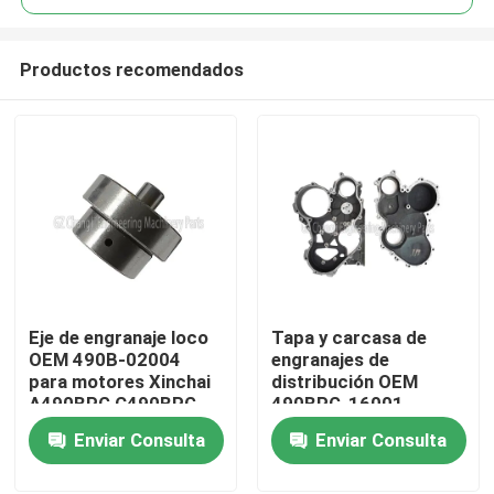
Productos recomendados
Eje de engranaje loco
Tapa y carcasa de
En casa
OEM 490B-02004
engranajes de
para motores Xinchai
distribución OEM
A490BPG C490BPG
490BPG-16001
Productos
B490BPG A495BPG
490BPG-16003 para
Enviar Consulta
Enviar Consulta
A498BPG 4D27G31
carretilla elevadora
con 3 meses de
Xinchai A490BPG
Los vídeos
garantía
4D27G31