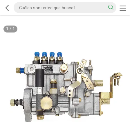
1
/
1