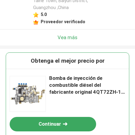
Taihe Town, Baiyun District,
Guangzhou ,China
5.0
Proveedor verificado
Vea más
Obtenga el mejor precio por
Bomba de inyección de
combustible diésel del
fabricante original 4QT72ZH-1
para carretilla elevadora con
entrega en 1 a 2 días
Continuar