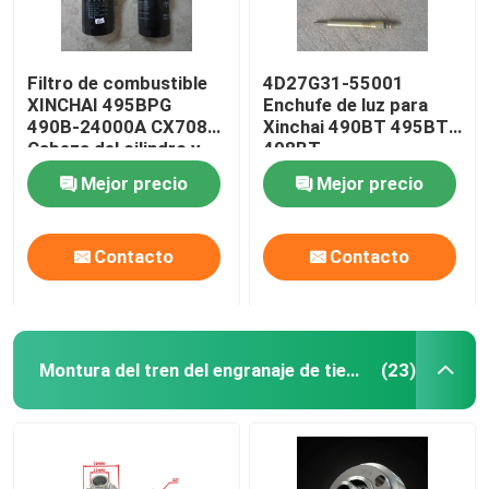
Filtro de combustible
4D27G31-55001
XINCHAI 495BPG
Enchufe de luz para
490B-24000A CX7085
Xinchai 490BT 495BT
Cabeza del cilindro y
498BT
sistema de válvulas
Mejor precio
Mejor precio
Contacto
Contacto
Montura del tren del engranaje de tiempo
(23)