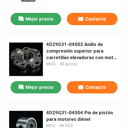
Mejor precio
Contacto
4D29G31-04002 Anillo de
compresión superior para
carretillas elevadoras con motor
diésel
MOQ：40 piezas
Mejor precio
Contacto
En casa
Productos
4D29G31-04004 Pin de pistón
para motores diésel
Los vídeos
MOQ：40 PCS