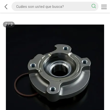
2
/
3