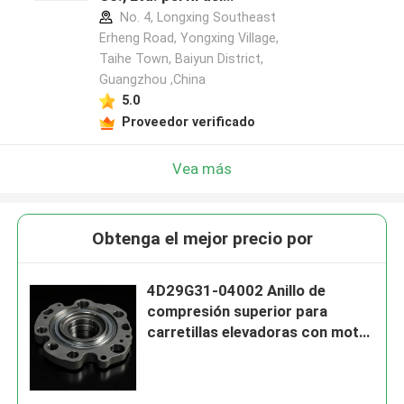
fabricante
No. 4, Longxing Southeast
Erheng Road, Yongxing Village,
Taihe Town, Baiyun District,
Guangzhou ,China
5.0
Proveedor verificado
Vea más
Obtenga el mejor precio por
4D29G31-04002 Anillo de
compresión superior para
carretillas elevadoras con motor
diésel