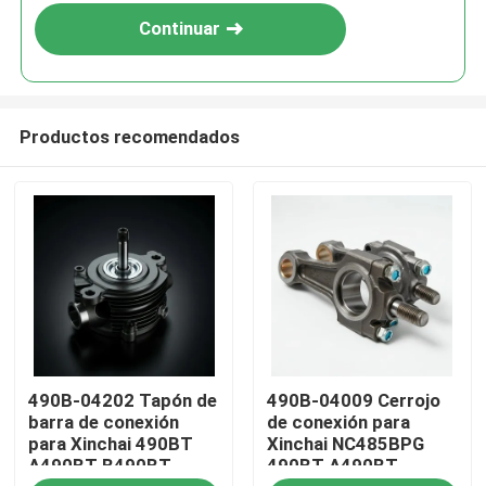
Continuar
Productos recomendados
En casa
490B-04202 Tapón de
490B-04009 Cerrojo
Productos
barra de conexión
de conexión para
para Xinchai 490BT
Xinchai NC485BPG
A490BT B490BT
490BT A490BT
Los vídeos